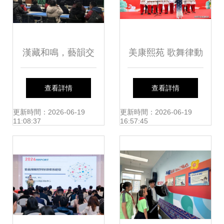
漢藏和鳴，藝韻交
美康熙苑 歌舞律動
融 玄武中專接待拉
喜迎雙節，第一屆
查看詳情
查看詳情
薩二職文化藝術組
老年文化藝術節圓
更新時間：2026-06-19
更新時間：2026-06-19
11:08:37
16:57:45
學員跟崗研修活動
滿舉行
紀實