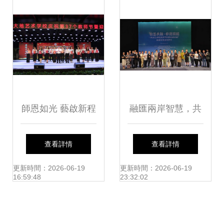
策略
軍民融合文化發展
紀實
師恩如光 藝啟新程
融匯兩岸智慧，共
——臨沂市大地藝
筑傳承未來——論
查看詳情
查看詳情
術學校慶祝第37個
如何通過文化藝術
更新時間：2026-06-19
更新時間：2026-06-19
16:59:48
23:32:02
教師節暨迎新晚會
交流共促非遺傳承