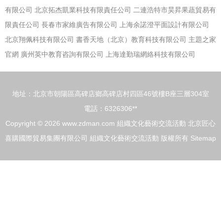
有限公司
北京拓杰凱業科技有限責任公司
二連浩特市昊昇果蔬貿易有
限責任公司
長春市家維廣告有限公司
上海余諾澄平面設計有限公司
北京翔佩科技有限公司
書香天地（北京）教育科技有限公司
主題之家
官網
廣州英中教育咨詢有限公司
上海達勤瑞網絡科技有限公司
地址：北京市朝陽區高碑店鄉高碑店村四區46號樓B座三層304室
電話：6326306**
Copyright © 2026
www.zdman.com
組織文化藝術交流活動
北京匠心
喜購國際貿易集團有限公司
組織文化藝術交流活動
版權所有
Sitemap