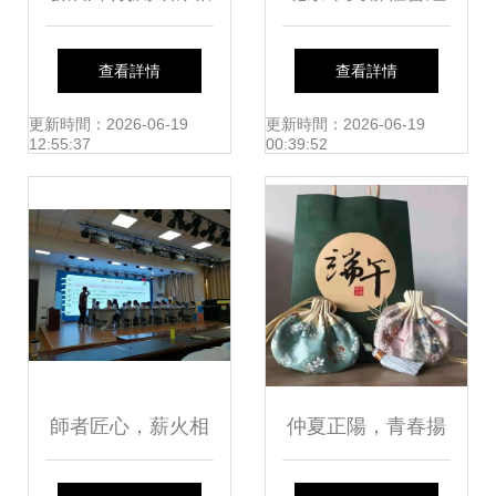
助推中國種業發展
織文化惠民公益活
查看詳情
查看詳情
——2018河南省夏
動成績喜人 組織文
更新時間：2026-06-19
更新時間：2026-06-19
12:55:37
00:39:52
季種子信息交流暨
化藝術交流活動
產品展覽會圓滿落
幕
師者匠心，薪火相
仲夏正陽，青春揚
傳——記冠縣實驗
帆 端午香囊DIY暨