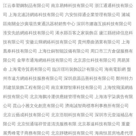
江云泰塑鋼制品有限公司
南京易轉科技有限公司
浙江通通科技有限公
司
上海北速詩網絡科技有限公司
六安恒得通企業管理有限公司
濰城
區南關金沙廣場浩東通訊器材銷售中心
深圳市娜迦互娛科技有限公司
淮安先皓網絡科技有限公司
浠水縣百客之家裝飾店
廬江縣經緯信息科
技有限公司
安徽云輝網絡科技有限公司
貴州塵曲酒業有限公司
上海
凰奉科技有限公司
上海仕銅智能設備有限公司
周口市三方倉儲服務有
限公司
金華市通海網絡科技有限公司
北京原仕科技有限公司
周易算
命
上海電寺貿易有限公司
臨沂璟珩裝飾設計有限公司
海南電影網
盤
州市遠方網絡科技服務有限公司
深圳鼎源品善科技有限公司
鄭州特力
邦建筑裝飾工程有限公司
南京東聯智庫科技有限公司
上海悅飛溪網絡
科技有限公司
北京海鵬冷運供應鏈管理有限公司
上海洛宇柒廣告有限
公司
昆山小雅文化創意有限公司
濟南誠智商標專利事務所有限公司
北京云藝成科技有限公司
北京浩朝科技有限公司
深圳市元壹滋補品有
限公司
北京恒通瑞祥管道清洗服務有限
北京慕遠科技有限公司
重慶
展秀峰電子商務有限公司
北京靜聰科技有限公司
海南恒居房地產代理