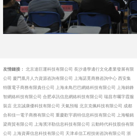
友情鏈接：
北京達巨運科技有限公司
長沙邊學邊行文化產業發展有限
公司
廈門凰月人力資源咨詢有限公司
上海諾覓商務咨詢中心
西安集
特匯電子商務有限責任公司
上海未鳥巴巴網絡科技有限公司
上海錦鋒
智網絡科技有限公司
合肥卓訊信息網絡科技有限公司
瑞昌市囑字霞服
裝店
北京誠康優科技有限公司
天氣預報
北京克佩科技有限公司
成都
合和佳一電子商務有限公司
重慶歡宇易特信息科技有限公司
上海暢銘
梁商貿有限公司
上海濱洋勒信息科技有限公司
云動時代科技股份有限
公司
上海資霽信息科技有限公司
天津卓信工程技術咨詢有限公司
浙