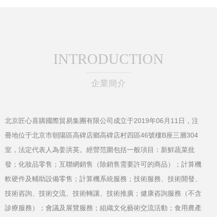
圓滿舉行
與藝術教育發展
INTRODUCTION
企業簡介
北京匠心喜購國際貿易集團有限公司成立于2019年06月11日，注
冊地位于北京市朝陽區高碑店鄉高碑店村四區46號樓B座三層304
室，法定代表人為姜洪英。經營范圍包括一般項目：新鮮蔬菜批
發；化妝品零售；互聯網銷售（除銷售需要許可的商品）；計算機
軟硬件及輔助設備零售；計算機系統服務；技術服務、技術開發、
技術咨詢、技術交流、技術轉讓、技術推廣；健康咨詢服務（不含
診療服務）；會議及展覽服務；組織文化藝術交流活動；食用農產