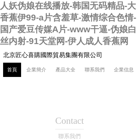
人妖伪娘在线播放-韩国无码精品-大
香蕉伊99-a片含羞草-激情综合色情-
国产爱豆传媒A片-www干逼-伪娘白
丝内射-91天堂网-伊人成人香蕉网
北京匠心喜購國際貿易集團有限公司
首頁
企業簡介
產品大全
聯系我們
企業信息
Contact
聯系我們