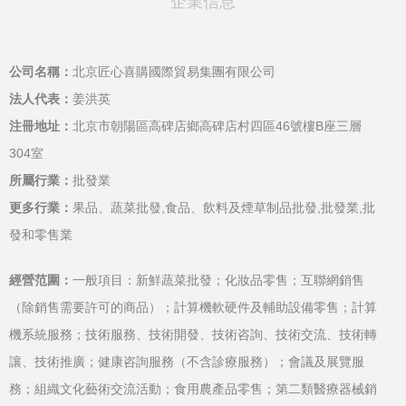
企業信息
公司名稱：
北京匠心喜購國際貿易集團有限公司
法人代表：
姜洪英
注冊地址：
北京市朝陽區高碑店鄉高碑店村四區46號樓B座三層
304室
所屬行業：
批發業
更多行業：
果品、蔬菜批發,食品、飲料及煙草制品批發,批發業,批
發和零售業
經營范圍：
一般項目：新鮮蔬菜批發；化妝品零售；互聯網銷售
（除銷售需要許可的商品）；計算機軟硬件及輔助設備零售；計算
機系統服務；技術服務、技術開發、技術咨詢、技術交流、技術轉
讓、技術推廣；健康咨詢服務（不含診療服務）；會議及展覽服
務；組織文化藝術交流活動；食用農產品零售；第二類醫療器械銷